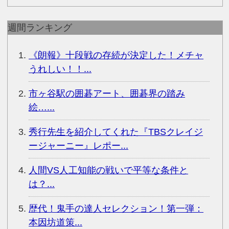
週間ランキング
《朗報》十段戦の存続が決定した！メチャ
うれしい！！...
市ヶ谷駅の囲碁アート、囲碁界の踏み
絵…...
秀行先生を紹介してくれた『TBSクレイジ
ージャーニー』レポー...
人間VS人工知能の戦いで平等な条件と
は？...
歴代！鬼手の達人セレクション！第一弾：
本因坊道策...