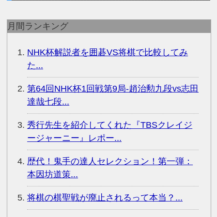
月間ランキング
NHK杯解説者を囲碁VS将棋で比較してみ
た...
第64回NHK杯1回戦第9局-趙治勲九段vs志田
達哉七段...
秀行先生を紹介してくれた『TBSクレイジ
ージャーニー』レポー...
歴代！鬼手の達人セレクション！第一弾：
本因坊道策...
将棋の棋聖戦が廃止されるって本当？...