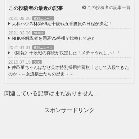
この投稿者の記事一覧
この投稿者の最近の記事
2021.02.28
棋戦ニュース
大和ハウス杯第59期十段戦五番勝負の日程が決定！
2021.02.06
NHK杯
NHK杯解説者を囲碁VS将棋で比較してみた
2021.01.31
棋戦ニュース
《朗報》十段戦の存続が決定した！メチャうれしい！！
2019.07.19
文化
仲邑菫ちゃんはなぜ英才特別採用推薦棋士として入段できた
のか～～女流棋士たちの歴史～～
関連している記事はまだありません…
スポンサードリンク