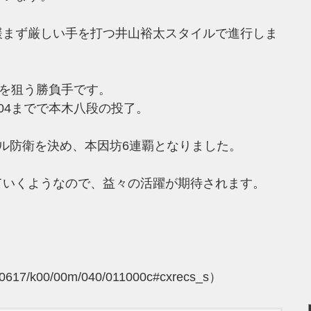
緩まず厳しい手を打つ井山裕太スタイルで進行しま
白を狙う勝負手です。
04までで本木八段の投了。
ル防衛を決め、本因坊6連覇となりました。
ていくようなので、益々の活躍が期待されます。
20170617/k00/00m/040/011000c#cxrecs_s）