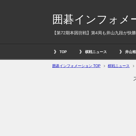
囲碁インフォメ
【第72期本因坊戦】第4局も井山九段が快
TOP
棋戦ニュース
井山裕
囲碁インフォメーション TOP
棋戦ニュース