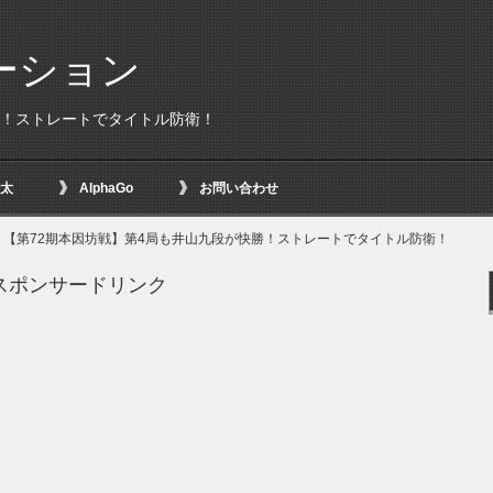
ーション
勝！ストレートでタイトル防衛！
太
AlphaGo
お問い合わせ
【第72期本因坊戦】第4局も井山九段が快勝！ストレートでタイトル防衛！
スポンサードリンク