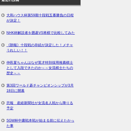
大和ハウス杯第59期十段戦五番勝負の日程
が決定！
NHK杯解説者を囲碁VS将棋で比較してみた
《朗報》十段戦の存続が決定した！メチャ
うれしい！！
仲邑菫ちゃんはなぜ英才特別採用推薦棋士
として入段できたのか～～女流棋士たちの
歴史～～
第3回ワールド碁チャンピオンシップが3月
18日に開幕
悲報 産経新聞社が女流名人戦から降りる
予定
SGW杯中庸戦本戦が始まる前に伝えたかっ
た事