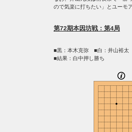
ので気楽に打ちたい」とユーモ
第72期本因坊戦：第4局
■黒：本木克弥 ■白：井山裕太
■結果：白中押し勝ち