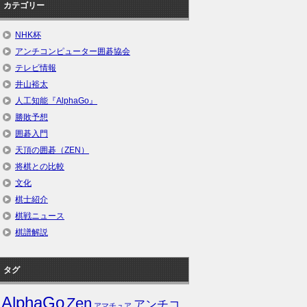
カテゴリー
NHK杯
アンチコンピューター囲碁協会
テレビ情報
井山裕太
人工知能『AlphaGo』
勝敗予想
囲碁入門
天頂の囲碁（ZEN）
将棋との比較
文化
棋士紹介
棋戦ニュース
棋譜解説
タグ
AlphaGo
Zen
アンチコ
アマチュア