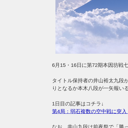
6月15・16日に第72期本因坊
タイトル保持者の井山裕太九段
りとなるか本木八段が一矢報い
1日目の記事はコチラ↓
第4局：弱石複数の空中戦に突入
なお、井山九段は前夜祭で「勝