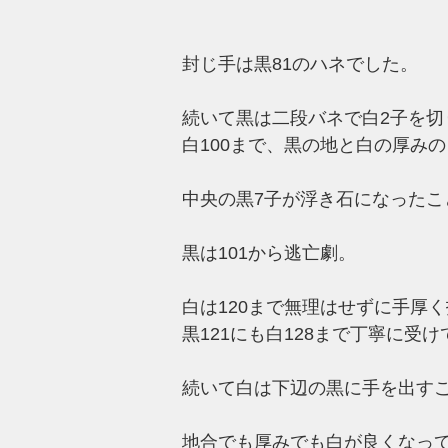
封じ手は黒81のハネでした。
続いて黒は二段バネで白2子を切
白100まで、黒の地と白の厚み
中央の黒7子が浮き石になった
黒は101から逃亡劇。
白は120まで無理はせずに手厚
黒121にも白128まで丁寧に受
続いて白は下辺の黒に手を出す
地合でも厚みでも白が良くなっ