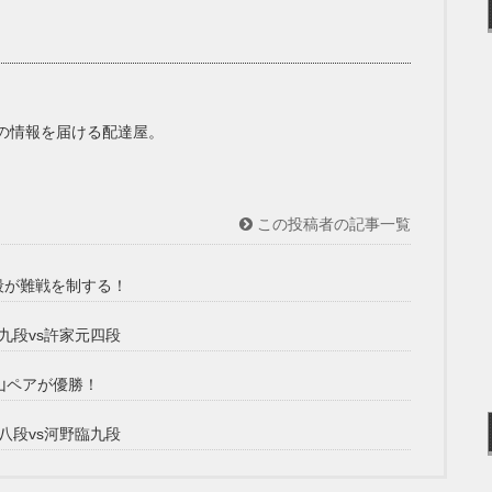
の情報を届ける配達屋。
この投稿者の記事一覧
段が難戦を制する！
路九段vs許家元四段
山ペアが優勝！
樹八段vs河野臨九段