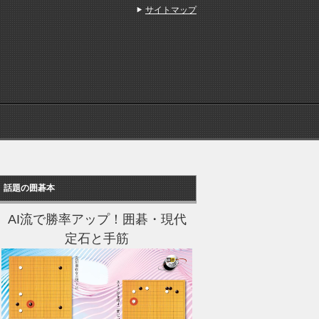
サイトマップ
話題の囲碁本
AI流で勝率アップ！囲碁・現代
定石と手筋