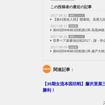
この投稿者の最近の記事
2017.08.31
棋戦ニュース
【第42期名人戦】開幕戦、高尾九
2017.08.17
NHK杯
第65回NHK杯2回戦第2局-高尾紳
2017.08.16
棋戦ニュース
世界ペア碁最強位戦2017：謝・井
2017.08.09
NHK杯
第65回NHK杯2回戦第1局-瀬戸大
関連記事：
【35期女流本因坊戦】藤沢里菜
勝利！