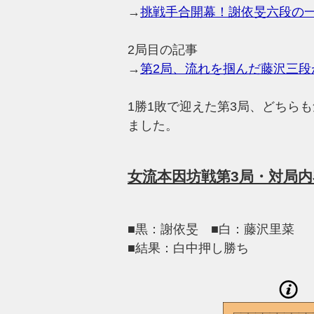
→
挑戦手合開幕！謝依旻六段の
2局目の記事
→
第2局、流れを掴んだ藤沢三段
1勝1敗で迎えた第3局、どちら
ました。
女流本因坊戦第3局・対局内
■黒：謝依旻 ■白：藤沢里菜
■結果：白中押し勝ち