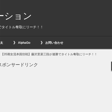
ーション
でタイトル奪取にリーチ！！
太
AlphaGo
お問い合わせ
【35期女流本因坊戦】藤沢里菜三段が連勝でタイトル奪取にリーチ！！
スポンサードリンク