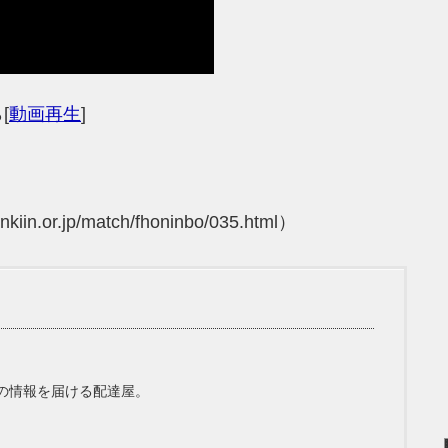
[
動画再生
]
n.or.jp/match/fhoninbo/035.html）
の情報を届ける配達屋。