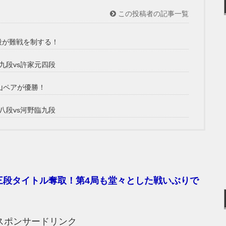
この投稿者の記事一覧
段が難戦を制する！
路九段vs許家元四段
山ペアが優勝！
樹八段vs河野臨九段
三段タイトル奪取！第4局も堂々とした戦いぶりで
スポンサードリンク