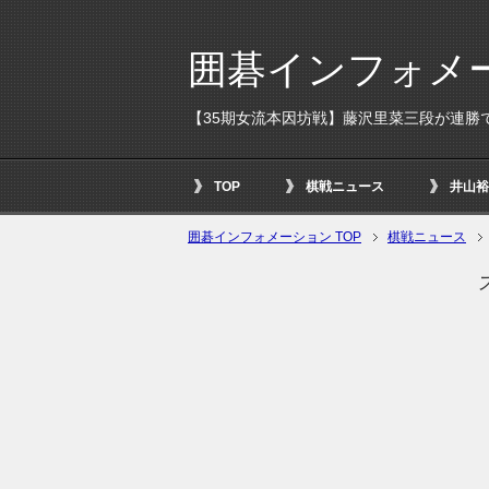
囲碁インフォメ
【35期女流本因坊戦】藤沢里菜三段が連勝
TOP
棋戦ニュース
井山裕
囲碁インフォメーション TOP
棋戦ニュース