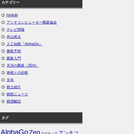
カテゴリー
NHK杯
アンチコンピューター囲碁協会
テレビ情報
井山裕太
人工知能『AlphaGo』
勝敗予想
囲碁入門
天頂の囲碁（ZEN）
将棋との比較
文化
棋士紹介
棋戦ニュース
棋譜解説
タグ
AlphaGo
Zen
アンチコ
アマチュア