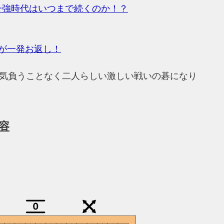
一強時代はいつまで続くのか！？
が一発お返し！
も気負うことなく二人らしい激しい戦いの碁になり
容
0