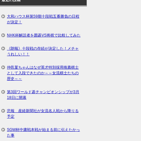
大和ハウス杯第59期十段戦五番勝負の日程
が決定！
NHK杯解説者を囲碁VS将棋で比較してみた
《朗報》十段戦の存続が決定した！メチャ
うれしい！！
仲邑菫ちゃんはなぜ英才特別採用推薦棋士
として入段できたのか～～女流棋士たちの
歴史～～
第3回ワールド碁チャンピオンシップが3月
18日に開幕
悲報 産経新聞社が女流名人戦から降りる
予定
SGW杯中庸戦本戦が始まる前に伝えたかっ
た事