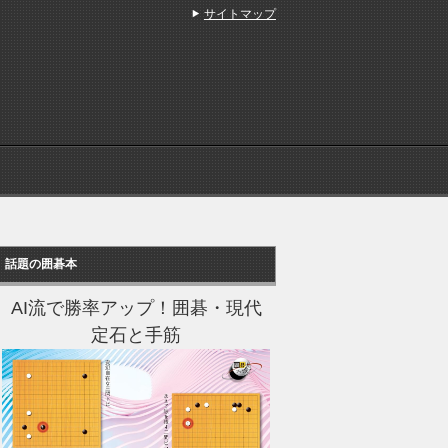
サイトマップ
話題の囲碁本
AI流で勝率アップ！囲碁・現代
定石と手筋