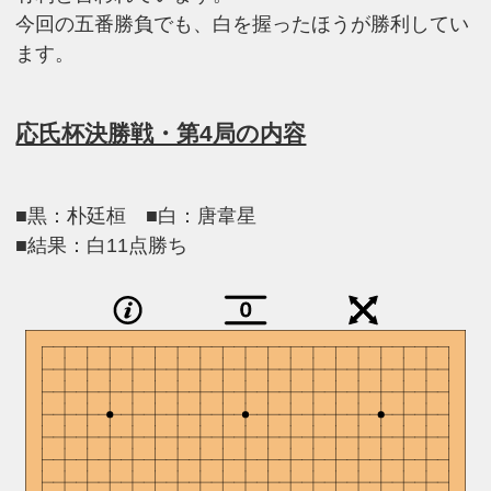
今回の五番勝負でも、白を握ったほうが勝利してい
ます。
応氏杯決勝戦・第4局の内容
■黒：朴廷桓 ■白：唐韋星
■結果：白11点勝ち
0