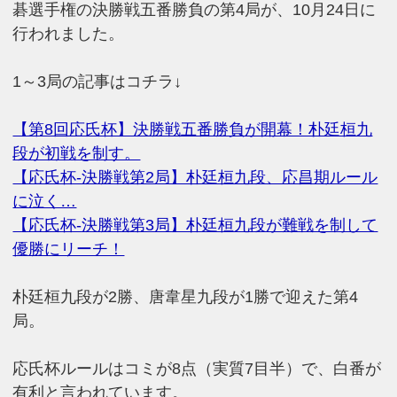
碁選手権の決勝戦五番勝負の第4局が、10月24日に
行われました。
1～3局の記事はコチラ↓
【第8回応氏杯】決勝戦五番勝負が開幕！朴廷桓九
段が初戦を制す。
【応氏杯-決勝戦第2局】朴廷桓九段、応昌期ルール
に泣く…
【応氏杯-決勝戦第3局】朴廷桓九段が難戦を制して
優勝にリーチ！
朴廷桓九段が2勝、唐韋星九段が1勝で迎えた第4
局。
応氏杯ルールはコミが8点（実質7目半）で、白番が
有利と言われています。