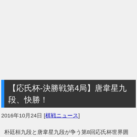
【応氏杯-決勝戦第4局】唐韋星九
段、快勝！
2016年10月24日
[
棋戦ニュース
]
朴廷桓九段と唐韋星九段が争う第8回応氏杯世界囲