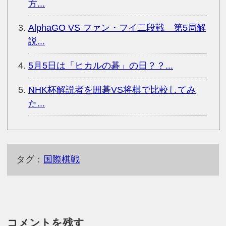
方...
AlphaGO VS ファン・フイ二段戦 第5局解
説...
5月5日は「ヒカルの碁」の日？？...
NHK杯解説者を囲碁VS将棋で比較してみ
た...
タグ：
国際棋戦
コメントを残す