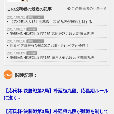
この投稿者の記事一覧
この投稿者の最近の記事
2017.08.31
棋戦ニュース
【第42期名人戦】開幕戦、高尾九段が難戦を制する！
2017.08.17
NHK杯
第65回NHK杯2回戦第2局-高尾紳路九段vs許家元四段
2017.08.16
棋戦ニュース
世界ペア碁最強位戦2017：謝・井山ペアが優勝！
2017.08.09
NHK杯
第65回NHK杯2回戦第1局-瀬戸大樹八段vs河野臨九段
関連記事：
【応氏杯-決勝戦第2局】朴廷桓九段、応昌期ルール
に泣く…
【応氏杯-決勝戦第3局】朴廷桓九段が難戦を制して