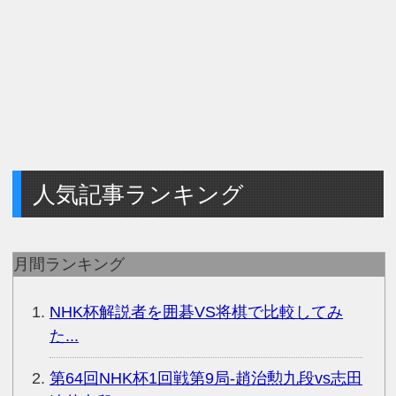
人気記事ランキング
月間ランキング
NHK杯解説者を囲碁VS将棋で比較してみ
た...
第64回NHK杯1回戦第9局-趙治勲九段vs志田