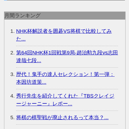
月間ランキング
NHK杯解説者を囲碁VS将棋で比較してみ
た...
第64回NHK杯1回戦第9局-趙治勲九段vs志田
達哉七段...
歴代！鬼手の達人セレクション！第一弾：
本因坊道策...
秀行先生を紹介してくれた『TBSクレイジ
ージャーニー』レポー...
将棋の棋聖戦が廃止されるって本当？...