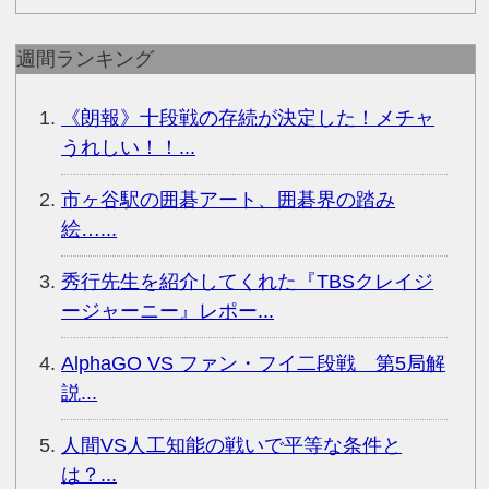
週間ランキング
《朗報》十段戦の存続が決定した！メチャ
うれしい！！...
市ヶ谷駅の囲碁アート、囲碁界の踏み
絵…...
秀行先生を紹介してくれた『TBSクレイジ
ージャーニー』レポー...
AlphaGO VS ファン・フイ二段戦 第5局解
説...
人間VS人工知能の戦いで平等な条件と
は？...