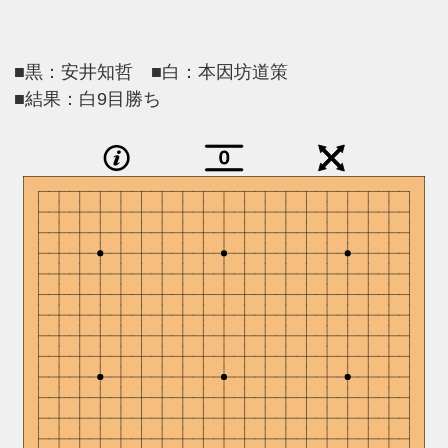
■黒：安井知哲 ■白：本因坊道策
■結果：白9目勝ち
0