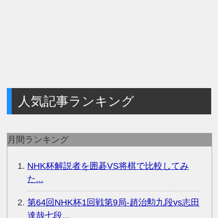
人気記事ランキング
月間ランキング
NHK杯解説者を囲碁VS将棋で比較してみ
た...
第64回NHK杯1回戦第9局-趙治勲九段vs志田
達哉七段...