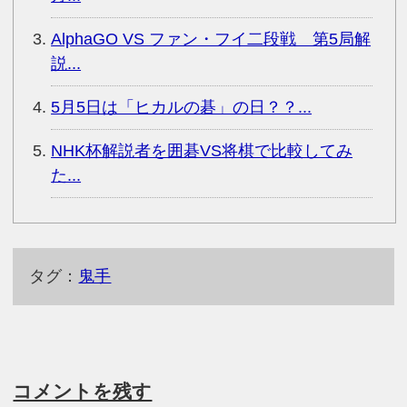
AlphaGO VS ファン・フイ二段戦 第5局解
説...
5月5日は「ヒカルの碁」の日？？...
NHK杯解説者を囲碁VS将棋で比較してみ
た...
タグ：
鬼手
コメントを残す