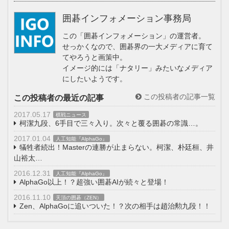
囲碁インフォメーション事務局
この「囲碁インフォメーション」の運営者。
せっかくなので、囲碁界の一大メディアに育て
てやろうと画策中。
イメージ的には「ナタリー」みたいなメディア
にしたいようです。
この投稿者の記事一覧
この投稿者の最近の記事
2017.05.17
棋戦ニュース
柯潔九段、6手目で三々入り。次々と覆る囲碁の常識…。
2017.01.04
人工知能『AlphaGo』
犠牲者続出！Masterの連勝が止まらない。柯潔、朴廷桓、井
山裕太…
2016.12.31
人工知能『AlphaGo』
AlphaGo以上！？超強い囲碁AIが続々と登場！
2016.11.10
天頂の囲碁（ZEN）
Zen、AlphaGoに追いついた！？次の相手は趙治勲九段！！