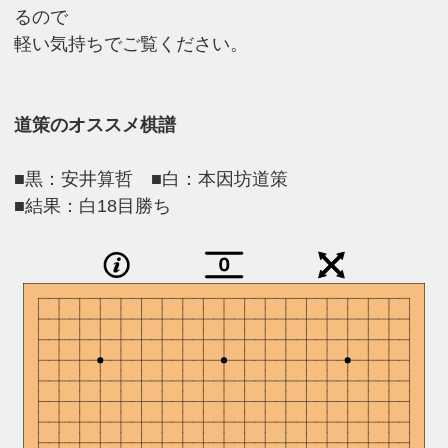
るので
軽い気持ちでご覧ください。
道策のオススメ棋譜
■黒：安井算哲 ■白：本因坊道策
■結果：白18目勝ち
0