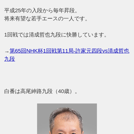
平成25年の入段から毎年昇段。
将来有望な若手エースの一人です。
1回戦では清成哲也九段に快勝しています。
→
第65回NHK杯1回戦第11局-許家元四段vs清成哲也
九段
白番は高尾紳路九段（40歳）。