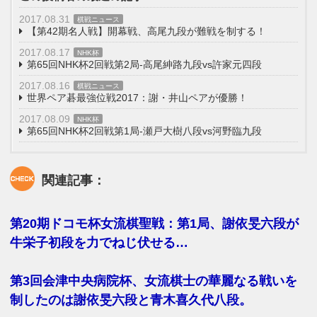
2017.08.31
棋戦ニュース
【第42期名人戦】開幕戦、高尾九段が難戦を制する！
2017.08.17
NHK杯
第65回NHK杯2回戦第2局-高尾紳路九段vs許家元四段
2017.08.16
棋戦ニュース
世界ペア碁最強位戦2017：謝・井山ペアが優勝！
2017.08.09
NHK杯
第65回NHK杯2回戦第1局-瀬戸大樹八段vs河野臨九段
関連記事：
第20期ドコモ杯女流棋聖戦：第1局、謝依旻六段が
牛栄子初段を力でねじ伏せる…
第3回会津中央病院杯、女流棋士の華麗なる戦いを
制したのは謝依旻六段と青木喜久代八段。