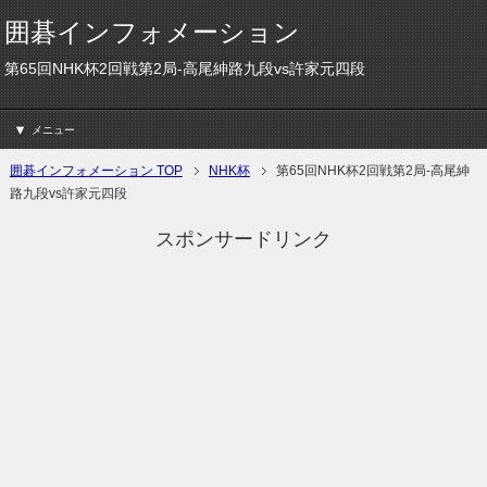
囲碁インフォメーション
第65回NHK杯2回戦第2局-高尾紳路九段vs許家元四段
メニュー
囲碁インフォメーション TOP
NHK杯
第65回NHK杯2回戦第2局-高尾紳
路九段vs許家元四段
スポンサードリンク