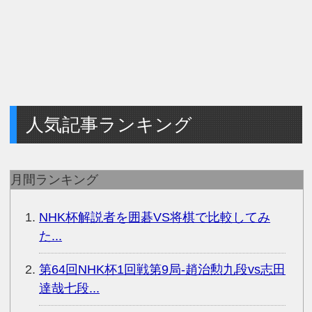
人気記事ランキング
月間ランキング
NHK杯解説者を囲碁VS将棋で比較してみ
た...
第64回NHK杯1回戦第9局-趙治勲九段vs志田
達哉七段...