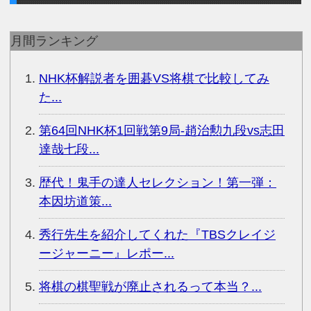
月間ランキング
NHK杯解説者を囲碁VS将棋で比較してみ
た...
第64回NHK杯1回戦第9局-趙治勲九段vs志田
達哉七段...
歴代！鬼手の達人セレクション！第一弾：
本因坊道策...
秀行先生を紹介してくれた『TBSクレイジ
ージャーニー』レポー...
将棋の棋聖戦が廃止されるって本当？...