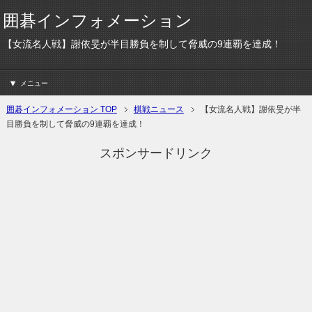
囲碁インフォメーション
【女流名人戦】謝依旻が半目勝負を制して脅威の9連覇を達成！
メニュー
囲碁インフォメーション TOP
棋戦ニュース
【女流名人戦】謝依旻が半
目勝負を制して脅威の9連覇を達成！
スポンサードリンク