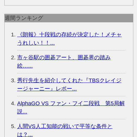
週間ランキング
《朗報》十段戦の存続が決定した！メチャ
うれしい！！...
市ヶ谷駅の囲碁アート、囲碁界の踏み
絵…...
秀行先生を紹介してくれた『TBSクレイジ
ージャーニー』レポー...
AlphaGO VS ファン・フイ二段戦 第5局解
説...
人間VS人工知能の戦いで平等な条件と
は？...