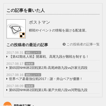
この記事を書いた人
ポストマン
棋戦やイベントの情報を届ける配達屋。
この投稿者の記事一覧
この投稿者の最近の記事
2017.08.31
棋戦ニュース
【第42期名人戦】開幕戦、高尾九段が難戦を制する！
2017.08.17
NHK杯
第65回NHK杯2回戦第2局-高尾紳路九段vs許家元四段
2017.08.16
棋戦ニュース
世界ペア碁最強位戦2017：謝・井山ペアが優勝！
2017.08.09
NHK杯
第65回NHK杯2回戦第1局-瀬戸大樹八段vs河野臨九段