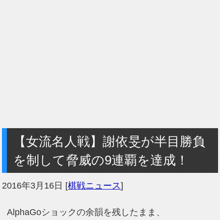
【女流名人戦】謝依旻が半目勝負
を制して脅威の9連覇を達成！
2016年3月16日
[
棋戦ニュース
]
AlphaGoショックの余韻を残したまま、