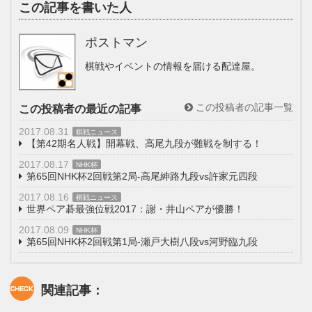
この記事を書いた人
ポストマン
棋戦やイベントの情報を届ける配達屋。
この投稿者の記事一覧
この投稿者の最近の記事
2017.08.31
棋戦ニュース
【第42期名人戦】開幕戦、高尾九段が難戦を制する！
2017.08.17
NHK杯
第65回NHK杯2回戦第2局-高尾紳路九段vs許家元四段
2017.08.16
棋戦ニュース
世界ペア碁最強位戦2017：謝・井山ペアが優勝！
2017.08.09
NHK杯
第65回NHK杯2回戦第1局-瀬戸大樹八段vs河野臨九段
関連記事：