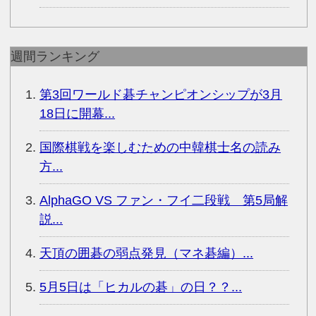
週間ランキング
第3回ワールド碁チャンピオンシップが3月
18日に開幕...
国際棋戦を楽しむための中韓棋士名の読み
方...
AlphaGO VS ファン・フイ二段戦 第5局解
説...
天頂の囲碁の弱点発見（マネ碁編）...
5月5日は「ヒカルの碁」の日？？...