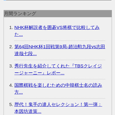
月間ランキング
NHK杯解説者を囲碁VS将棋で比較してみ
た...
第64回NHK杯1回戦第9局-趙治勲九段vs志田
達哉七段...
秀行先生を紹介してくれた『TBSクレイジ
ージャーニー』レポー...
国際棋戦を楽しむための中韓棋士名の読み
方...
歴代！鬼手の達人セレクション！第一弾：
本因坊道策...