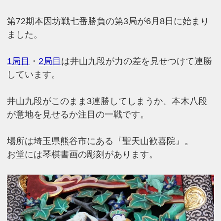
第72期本因坊戦七番勝負の第3局が6月8日に始まり
ました。
1局目
・
2局目
は井山九段が力の差を見せつけて連勝
しています。
井山九段がこのまま3連勝してしまうか、本木八段
が意地を見せるか注目の一戦です。
場所は埼玉県熊谷市にある『聖天山歓喜院』。
お堂には琴棋書画の彫刻があります。