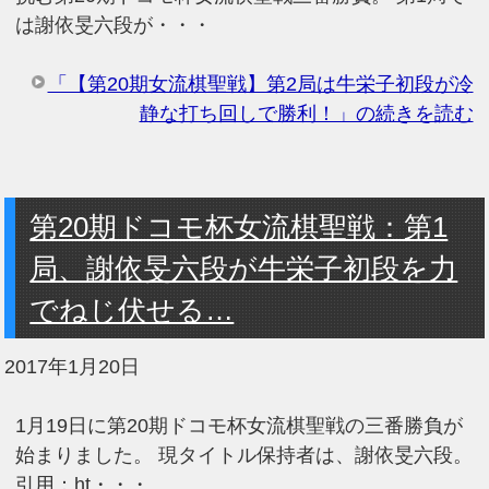
は謝依旻六段が・・・
「【第20期女流棋聖戦】第2局は牛栄子初段が冷
静な打ち回しで勝利！」の続きを読む
第20期ドコモ杯女流棋聖戦：第1
局、謝依旻六段が牛栄子初段を力
でねじ伏せる…
2017年1月20日
1月19日に第20期ドコモ杯女流棋聖戦の三番勝負が
始まりました。 現タイトル保持者は、謝依旻六段。
引用：ht・・・