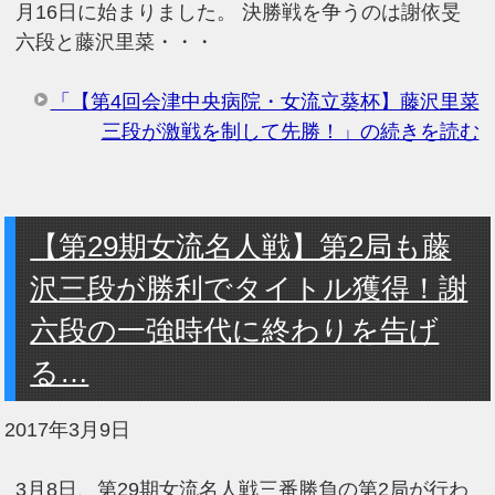
月16日に始まりました。 決勝戦を争うのは謝依旻
六段と藤沢里菜・・・
「【第4回会津中央病院・女流立葵杯】藤沢里菜
三段が激戦を制して先勝！」の続きを読む
【第29期女流名人戦】第2局も藤
沢三段が勝利でタイトル獲得！謝
六段の一強時代に終わりを告げ
る…
2017年3月9日
3月8日、第29期女流名人戦三番勝負の第2局が行わ