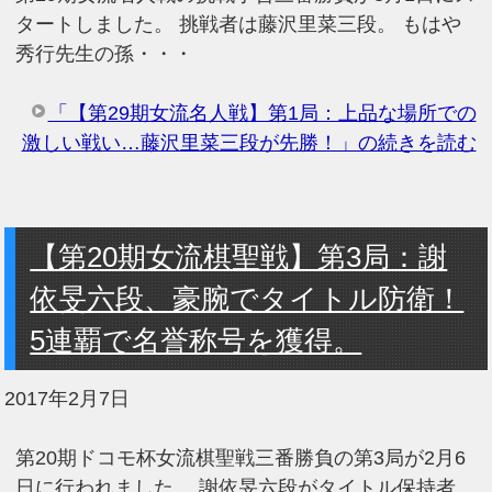
タートしました。 挑戦者は藤沢里菜三段。 もはや
秀行先生の孫・・・
「【第29期女流名人戦】第1局：上品な場所での
激しい戦い…藤沢里菜三段が先勝！」の続きを読む
【第20期女流棋聖戦】第3局：謝
依旻六段、豪腕でタイトル防衛！
5連覇で名誉称号を獲得。
2017年2月7日
第20期ドコモ杯女流棋聖戦三番勝負の第3局が2月6
日に行われました。 謝依旻六段がタイトル保持者