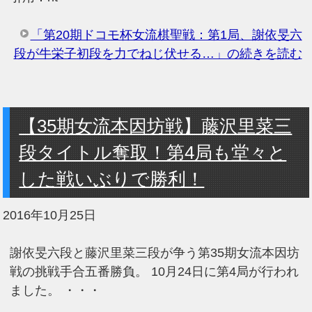
「第20期ドコモ杯女流棋聖戦：第1局、謝依旻六
段が牛栄子初段を力でねじ伏せる…」の続きを読む
【35期女流本因坊戦】藤沢里菜三
段タイトル奪取！第4局も堂々と
した戦いぶりで勝利！
2016年10月25日
謝依旻六段と藤沢里菜三段が争う第35期女流本因坊
戦の挑戦手合五番勝負。 10月24日に第4局が行われ
ました。 ・・・