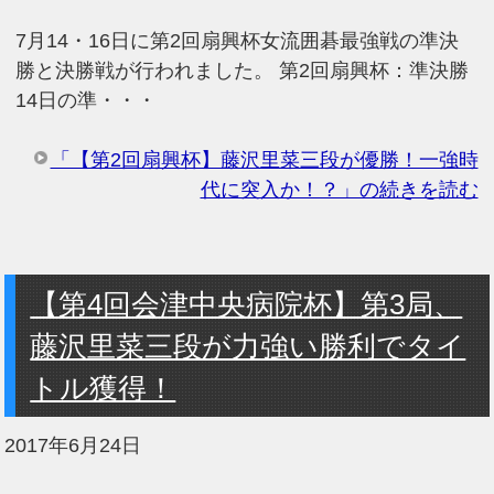
7月14・16日に第2回扇興杯女流囲碁最強戦の準決
勝と決勝戦が行われました。 第2回扇興杯：準決勝
14日の準・・・
「【第2回扇興杯】藤沢里菜三段が優勝！一強時
代に突入か！？」の続きを読む
【第4回会津中央病院杯】第3局、
藤沢里菜三段が力強い勝利でタイ
トル獲得！
2017年6月24日