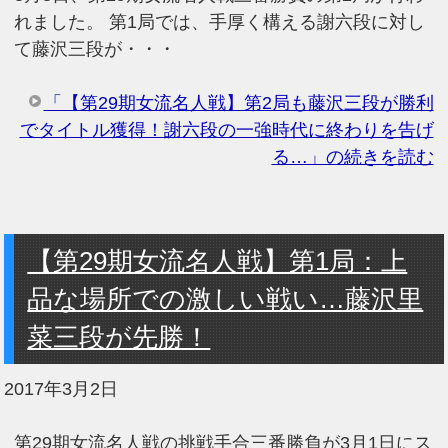
れました。 第1局では、手厚く構える謝六段に対し
て藤沢三段が・・・
「【第29期女流名人戦】第2局も藤沢三段が勝利
でタイトル獲得！謝六段の一強時代に終わりを告げ
る…」の続きを読む
【第29期女流名人戦】第1局：上
品な場所での激しい戦い…藤沢里
菜三段が先勝！
2017年3月2日
第29期女流名人戦の挑戦手合三番勝負が3月1日にス