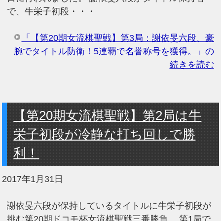
で、牛栄子初段・・・
「【第20期女流棋聖戦】第3局：謝依旻六段、豪
腕でタイトル防衛！5連覇で名誉称号を獲得。」の
続きを読む
【第20期女流棋聖戦】第2局は牛
栄子初段が冷静な打ち回しで勝
利！
2017年1月31日
謝依旻六段が保持しているタイトルに牛栄子初段が
挑む第20期ドコモ杯女流棋聖戦三番勝負。 第1局で